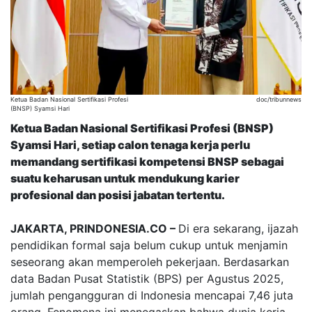
Ketua Badan Nasional Sertifikasi Profesi
doc/tribunnews
(BNSP) Syamsi Hari
Ketua Badan Nasional Sertifikasi Profesi (BNSP)
Syamsi Hari, setiap calon tenaga kerja perlu
memandang sertifikasi kompetensi BNSP sebagai
suatu keharusan untuk mendukung karier
profesional dan posisi jabatan tertentu
.
JAKARTA, PRINDONESIA.CO –
Di era sekarang, ijazah
pendidikan formal saja belum cukup untuk menjamin
seseorang akan memperoleh pekerjaan. Berdasarkan
data Badan Pusat Statistik (BPS) per Agustus 2025,
jumlah pengangguran di Indonesia mencapai 7,46 juta
orang. Fenomena ini menegaskan bahwa dunia kerja