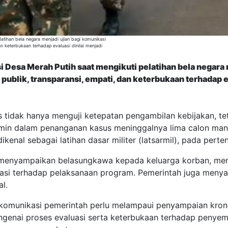
atihan bela negara menjadi ujian bagi komunikasi
dan keterbukaan terhadap evaluasi dinilai menjadi
 Desa Merah Putih saat mengikuti pelatihan bela negara m
publik, transparansi, empati, dan keterbukaan terhadap e
is tidak hanya menguji ketepatan pengambilan kebijakan, 
ermin dalam penanganan kasus meninggalnya lima calon man
ikenal sebagai latihan dasar militer (latsarmil), pada perte
h menyampaikan belasungkawa kepada keluarga korban, me
si terhadap pelaksanaan program. Pemerintah juga menyat
l.
 komunikasi pemerintah perlu melampaui penyampaian krono
engenai proses evaluasi serta keterbukaan terhadap penyem