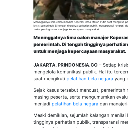
Meninggalnya lima calon manajer Koperasi Desa Merah Putih saat mengikuti pel
krisis pemerintah. Di tengah tingginya perhatian publik, transparansi, empati, 
faktor penting untuk menjaga kepercayaan masyarakat.
Meninggalnya lima calon manajer Koperasi
pemerintah. Di tengah tingginya perhatian 
untuk menjaga kepercayaan masyarakat.
JAKARTA, PRINDONESIA.CO
– Setiap kris
mengelola komunikasi publik. Hal itu terc
saat mengikuti
pelatihan bela negara
yang d
Sejak kasus tersebut mencuat, pemerinta
masing peserta, serta mengumumkan evalua
menjadi
pelatihan bela negara
dan manajeria
Meski demikian, sejumlah kalangan menilai
tingginya perhatian publik, transparansi m