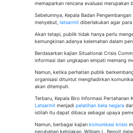
memaparkan rencana evaluasi merupakan ba
Sebelumnya, Kepala Badan Pengembangan S
menyebut,
latsarmil
diberlakukan agar para 
Akan tetapi, publik tidak hanya perlu meng
kemungkinan adanya kelemahan dalam peny
Berdasarkan kajian Situational Crisis Co
informasi dan ungkapan empati memang mer
Namun, ketika perhatian publik berkembang
organisasi dituntut menghadirkan komunikas
akan ditempuh.
Terbaru, Kepala Biro Informasi Pertahanan
Latsarmil
menjadi
pelatihan bela negara
dan
istilah itu dapat dibaca sebagai upaya pem
Namun, berbagai kajian
komunikasi krisis
me
perubahan kebijakan. William L. Benoit dal