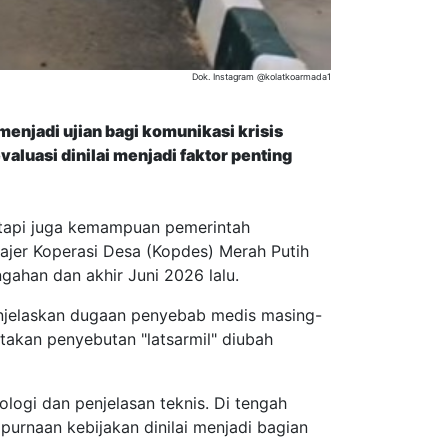
Dok. Instagram @kolatkoarmada1
enjadi ujian bagi komunikasi krisis
valuasi dinilai menjadi faktor penting
tetapi juga kemampuan pemerintah
ajer Koperasi Desa (Kopdes) Merah Putih
ngahan dan akhir Juni 2026 lalu.
njelaskan dugaan penyebab medis masing-
akan penyebutan "latsarmil" diubah
logi dan penjelasan teknis. Di tengah
purnaan kebijakan dinilai menjadi bagian