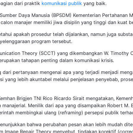
gian dari praktik
komunikasi publik
yang baik.
umber Daya Manusia (BPSDM) Kementerian Pertahanan Ma
calon manajer memiliki jiwa disiplin yang tinggi dan kuat 
etahui apakah prosedur telah dijalankan, namun juga substa
elenggaraan program tersebut.
mmunication Theory (SCCT) yang dikembangkan W. Timothy
upakan tahapan penting dalam komunikasi krisis.
 dari pertanyaan mengenai apa yang terjadi menjadi mengap
i yang lebih akuntabel melalui penjelasan penyebab, proses
 Kemhan Brigjen TNI Rico Ricardo Sirait mengatakan, Kem
 manajerial. Menilik dari apa yang disampaikan Robert M.
erintah membingkai ulang (
reframing
) persepsi publik terh
nunjukkan bahwa perubahan pesan akan lebih mudah diteri
am Image Repair Theory menyebut, tindakan korektif (
correc