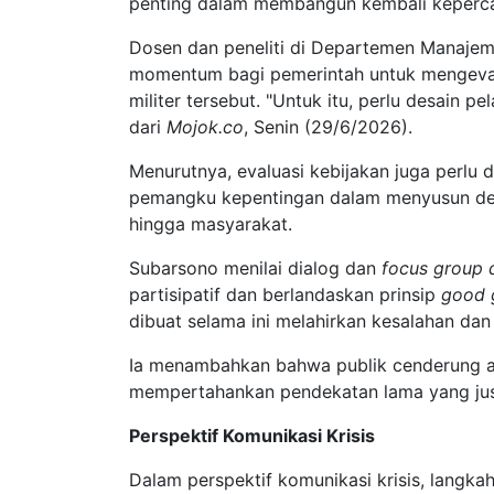
penting dalam membangun kembali keperc
Dosen dan peneliti di Departemen Manajeme
momentum bagi pemerintah untuk mengevalu
militer tersebut. "Untuk itu, perlu desain p
dari
Mojok.co
, Senin (29/6/2026).
Menurutnya, evaluasi kebijakan juga perlu 
pemangku kepentingan dalam menyusun desain
hingga masyarakat.
Subarsono menilai dialog dan
focus group 
partisipatif dan berlandaskan prinsip
good 
dibuat selama ini melahirkan kesalahan dan
Ia menambahkan bahwa publik cenderung ak
mempertahankan pendekatan lama yang jus
Perspektif Komunikasi Krisis
Dalam perspektif komunikasi krisis, langk