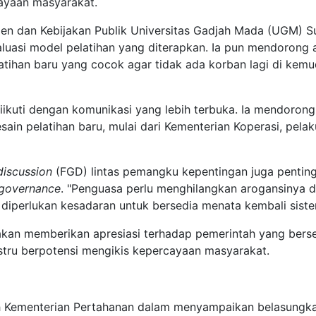
ayaan masyarakat.
n dan Kebijakan Publik Universitas Gadjah Mada (UGM) Sub
asi model pelatihan yang diterapkan. Ia pun mendorong a
elatihan baru yang cocok agar tidak ada korban lagi di kemu
diikuti dengan komunikasi yang lebih terbuka. Ia mendoron
 pelatihan baru, mulai dari Kementerian Koperasi, pelaku 
discussion
(FGD) lintas pemangku kepentingan juga penting 
governance
. "Penguasa perlu menghilangkan arogansinya 
 diperlukan kesadaran untuk bersedia menata kembali sistem
an memberikan apresiasi terhadap pemerintah yang berse
tru berpotensi mengikis kepercayaan masyarakat.
ah Kementerian Pertahanan dalam menyampaikan belasungka