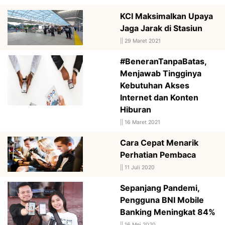
KCI Maksimalkan Upaya
Jaga Jarak di Stasiun
||
29 Maret 2021
#BeneranTanpaBatas,
Menjawab Tingginya
Kebutuhan Akses
Internet dan Konten
Hiburan
||
16 Maret 2021
Cara Cepat Menarik
Perhatian Pembaca
||
11 Juli 2020
Sepanjang Pandemi,
Pengguna BNI Mobile
Banking Meningkat 84%
||
16 Mei 2020