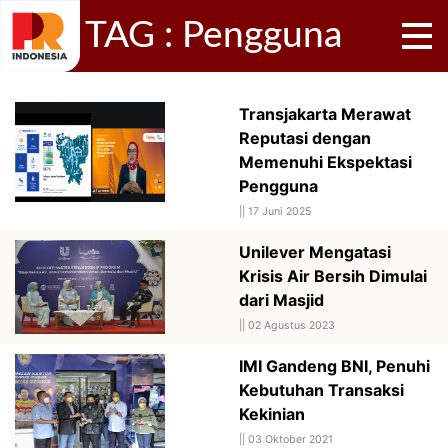
TAG : Pengguna
Transjakarta Merawat
Reputasi dengan
Memenuhi Ekspektasi
Pengguna
||
17 Juni 2025
Unilever Mengatasi
Krisis Air Bersih Dimulai
dari Masjid
||
02 Agustus 2023
IMI Gandeng BNI, Penuhi
Kebutuhan Transaksi
Kekinian
||
03 Oktober 2021