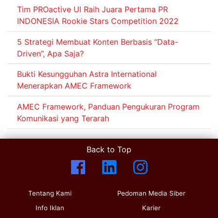
Tim PROactive UI Raih Juara Pertama PR
INDONESIA Rookie Stars Competition 2022
5 Strategi Membuat Konten Berbasis “Data-
Driven”, Apa Saja?
Bukti Kesungguhan Astra International
Menerapkan AMEC Framework
AMEC Framework, Panduan Pengukuran Program
Komunikasi yang Terarah
Back to Top
Tentang Kami
Pedoman Media Siber
Info Iklan
Karier