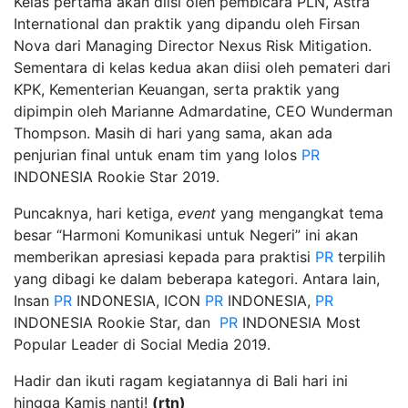
Kelas pertama akan diisi oleh pembicara PLN, Astra
International dan praktik yang dipandu oleh Firsan
Nova dari Managing Director Nexus Risk Mitigation.
Sementara di kelas kedua akan diisi oleh pemateri dari
KPK, Kementerian Keuangan, serta praktik yang
dipimpin oleh Marianne Admardatine, CEO Wunderman
Thompson. Masih di hari yang sama, akan ada
penjurian final untuk enam tim yang lolos
PR
INDONESIA Rookie Star 2019.
Puncaknya, hari ketiga,
event
yang mengangkat tema
besar “Harmoni Komunikasi untuk Negeri” ini akan
memberikan apresiasi kepada para praktisi
PR
terpilih
yang dibagi ke dalam beberapa kategori. Antara lain,
Insan
PR
INDONESIA, ICON
PR
INDONESIA,
PR
INDONESIA Rookie Star, dan
PR
INDONESIA Most
Popular Leader di Social Media 2019.
Hadir dan ikuti ragam kegiatannya di Bali hari ini
hingga Kamis nanti!
(rtn)