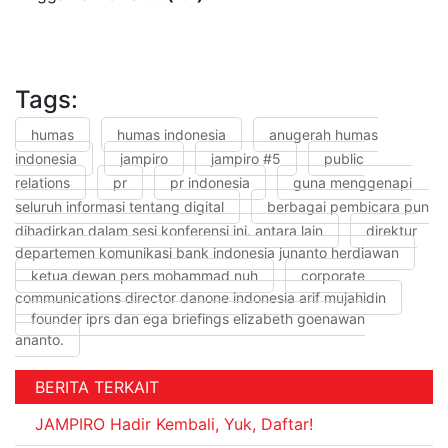
Tags:
humas
humas indonesia
anugerah humas
indonesia
jampiro
jampiro #5
public
relations
pr
pr indonesia
guna menggenapi
seluruh informasi tentang digital
berbagai pembicara pun
dihadirkan dalam sesi konferensi ini. antara lain
direktur
departemen komunikasi bank indonesia junanto herdiawan
ketua dewan pers mohammad nuh
corporate
communications director danone indonesia arif mujahidin
founder iprs dan ega briefings elizabeth goenawan
ananto.
BERITA TERKAIT
JAMPIRO Hadir Kembali, Yuk, Daftar!