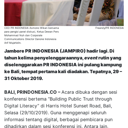
CEO PR INDONESIA Asmono Wikan bersama
Freandy/PR INDONESIA
para pengisi panel diskusi, Ketua Dewan Pers
Mohammad Nuh dan Corporate
Communications Director Danone Indonesia
Arif Mujahidin.
Jambore PR INDONESIA (JAMPIRO) hadir lagi. Di
tahun kelima penyelenggaraannya,
event
rutin yang
diselenggarakan PR INDONESIA ini pulang kampung
ke Bali, tempat pertama kali diadakan. Tepatnya, 29 –
31 Oktober 2019.
BALI, PRINDONESIA.CO –
Acara dibuka dengan sesi
konferensi bertema “Building Public Trust through
Digital Literacy” di Harris Hotel Sunset Road, Bali,
Selasa (29/10/2019). Guna menggenapi seluruh
informasi tentang digital, berbagai pembicara pun
dihadirkan dalam sesi konferensi ini. Antara lain,