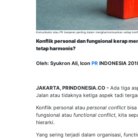
Komunikator atau PR berperan penting dalam mengharmonisasikan setiap konfl
Konflik personal dan fungsional kerap m
tetap harmonis?
Oleh: Syukron Ali
,
Icon
PR
INDONESIA
201
JAKARTA, PRINDONESIA.CO -
Ada tiga as
Jalan atau tidaknya ketiga aspek tadi terga
Konflik personal atau
p
ersonal conflict
bisa 
fungsional atau
functional conflict
,
kita sep
hierarki.
Yang sering terjadi dalam organisasi,
funct