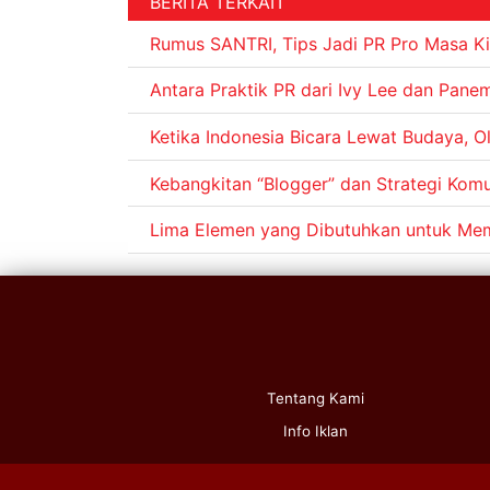
BERITA TERKAIT
Rumus SANTRI, Tips Jadi PR Pro Masa Ki
Antara Praktik PR dari Ivy Lee dan Pan
Ketika Indonesia Bicara Lewat Budaya, O
Kebangkitan “Blogger” dan Strategi Kom
Lima Elemen yang Dibutuhkan untuk Mem
Tentang Kami
Info Iklan