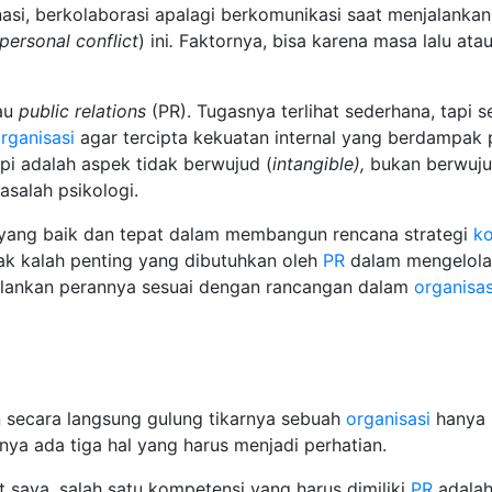
asi, berkolaborasi apalagi berkomunikasi saat menjalankan
(personal conflict
) ini
.
Faktornya, bisa karena masa lalu at
au
public relation
s
(PR). Tugasnya terlihat sederhana, tapi 
rganisasi
agar tercipta kekuatan internal yang berdampak
pi adalah aspek tidak berwujud (
intangible
),
bukan berwuju
salah psikologi.
yang baik dan tepat dalam membangun rencana strategi
ko
dak kalah penting yang dibutuhkan oleh
PR
dalam mengelola 
lankan perannya sesuai dengan rancangan dalam
organisas
n secara langsung gulung tikarnya sebuah
organisasi
hanya 
ya ada tiga hal yang harus menjadi perhatian.
t saya, salah satu kompetensi yang harus dimiliki
PR
adalah