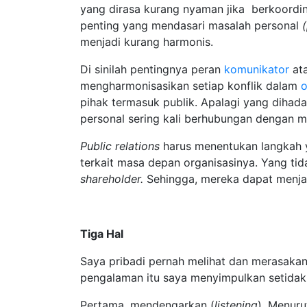
yang dirasa kurang nyaman jika berkoordin
penting yang mendasari masalah personal
menjadi kurang harmonis.
Di sinilah pentingnya peran
komunikator
at
mengharmonisasikan setiap konflik dalam
o
pihak termasuk publik. Apalagi yang dihada
personal sering kali berhubungan dengan ma
P
ublic relation
s
harus menentukan langkah 
terkait masa depan organisasinya. Yang ti
shareholder
.
Sehingga, mereka dapat menja
Tiga Hal
Saya pribadi pernah melihat dan merasaka
pengalaman itu saya menyimpulkan setidakn
Pertama, mendengarkan (
listening
). Menuru