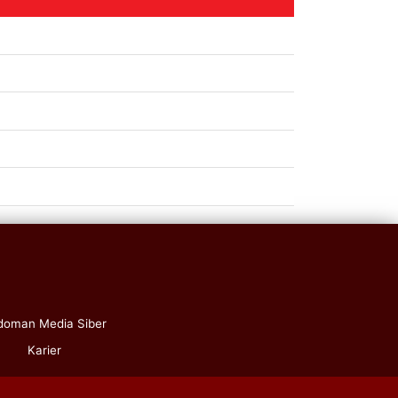
doman Media Siber
Karier