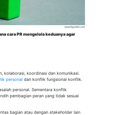
www.t2g.static.com
mana cara PR mengelola keduanya agar
n, kolaborasi, koordinasi dan komunikasi.
lik personal
dan konflik fungsional konflik.
salah personal. Sementara konflik
ndih pembagian peran yang tidak sesuai
intas bagian atau dengan
stakeholder
lain