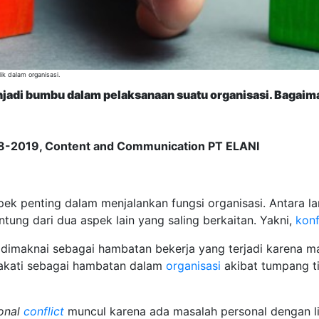
ik dalam organisasi.
enjadi bumbu dalam pelaksanaan suatu organisasi. Bagai
8-2019
,
Content
and
Communication PT ELANI
pek penting dalam menjalankan fungsi organisasi. Antara la
ntung dari dua aspek lain yang saling berkaitan. Yakni,
konf
dimaknai sebagai hambatan bekerja yang terjadi karena ma
akati sebagai hambatan dalam
organisasi
akibat tumpang ti
ional
conflict
muncul karena ada masalah personal dengan l