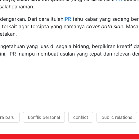
kesalahpahaman.
engarkan. Dari cara itulah
PR
tahu kabar yang sedang berb
 terkait agar tercipta yang namanya
cover
both side
. Masa
petakan.
getahuan yang luas di segala bidang, berpikiran kreatif da
i ini, PR mampu membuat usulan yang tepat dan relevan de
ra baru
konflik personal
conflict
public relations