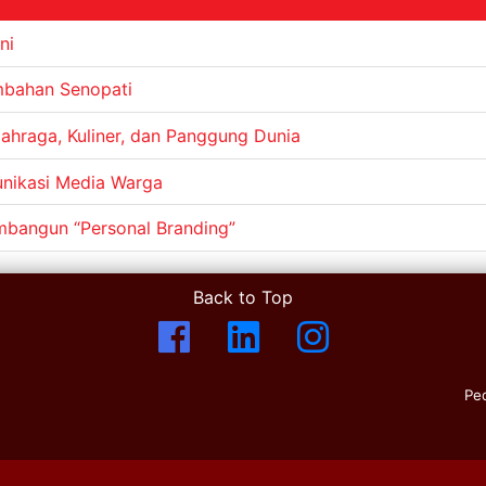
ni
embahan Senopati
lahraga, Kuliner, dan Panggung Dunia
unikasi Media Warga
bangun “Personal Branding”
Back to Top
Pe