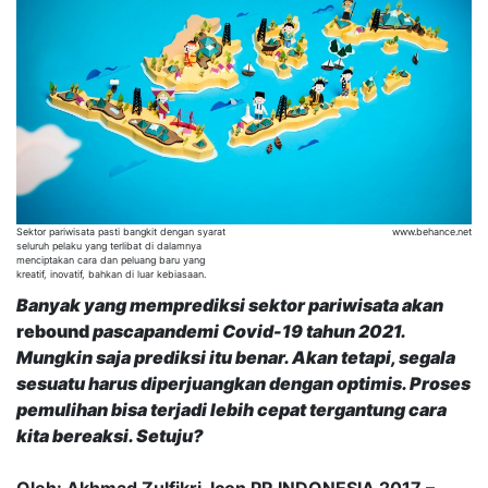
Sektor pariwisata pasti bangkit dengan syarat
www.behance.net
seluruh pelaku yang terlibat di dalamnya
menciptakan cara dan peluang baru yang
kreatif, inovatif, bahkan di luar kebiasaan.
Banyak yang memprediksi sektor pariwisata akan
rebound
pascapandemi Covid-19 tahun 2021.
Mungkin saja prediksi itu benar. Akan tetapi, segala
sesuatu harus diperjuangkan dengan optimis. Proses
pemulihan bisa terjadi lebih cepat tergantung cara
kita bereaksi. Setuju?