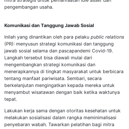
mitra strategis untuk pemanfaatan
idle asset
dan
pengembangan usaha.
Komunikasi dan Tanggung Jawab Sosial
Inilah yang dinantikan oleh para pelaku
public relations
(PR): menyusun strategi komunikasi dan tanggung
jawab sosial selama dan pascapandemi Covid-19.
Langkah tersebut bisa diawali mulai dari
mengembangkan strategi komunikasi dan
menerapkannya di tingkat masyarakat untuk berbicara
tentang manfaat pariwisata. Sembari, secara
berkelanjutan mengingatkan kepada mereka untuk
menyambut wisatawan dengan baik ketika waktunya
tepat.
Lakukan kerja sama dengan otoritas kesehatan untuk
melakukan sosialisasi dalam rangka meminimalisasi
penyebaran wabah. Tawarkan pelatihan bagi mitra