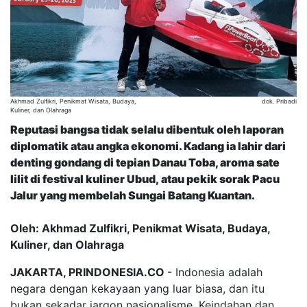
Akhmad Zulfikri, Penikmat Wisata, Budaya,
dok. Pribadi
Kuliner, dan Olahraga
Reputasi bangsa tidak selalu dibentuk oleh laporan
diplomatik atau angka ekonomi. Kadang ia lahir dari
denting gondang di tepian Danau Toba, aroma sate
lilit di festival kuliner Ubud, atau pekik sorak Pacu
Jalur yang membelah Sungai Batang Kuantan.
Oleh: Akhmad Zulfikri, Penikmat Wisata, Budaya,
Kuliner, dan Olahraga
JAKARTA, PRINDONESIA.CO
- Indonesia adalah
negara dengan kekayaan yang luar biasa, dan itu
bukan sekadar jargon nasionalisme. Keindahan dan