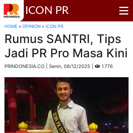
ICON PR
HOME
»
OPINION
»
ICON PR
Rumus SANTRI, Tips
Jadi PR Pro Masa Kini
PRINDONESIA.CO | Senin,
08/12/2025 |
1.776