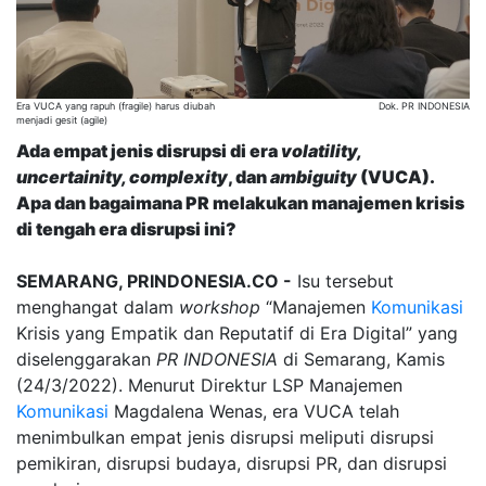
Era VUCA yang rapuh (fragile) harus diubah
Dok. PR INDONESIA
menjadi gesit (agile)
Ada empat jenis disrupsi di era
volatility,
uncertainity, complexity
, dan
ambiguity
(VUCA).
Apa dan bagaimana PR melakukan manajemen krisis
di tengah era disrupsi ini?
SEMARANG, PRINDONESIA.CO -
Isu tersebut
menghangat dalam
workshop
“Manajemen
Komunikasi
Krisis yang Empatik dan Reputatif di Era Digital” yang
diselenggarakan
PR INDONESIA
di Semarang, Kamis
(24/3/2022). Menurut Direktur LSP Manajemen
Komunikasi
Magdalena Wenas, era VUCA telah
menimbulkan empat jenis disrupsi meliputi disrupsi
pemikiran, disrupsi budaya, disrupsi PR, dan disrupsi