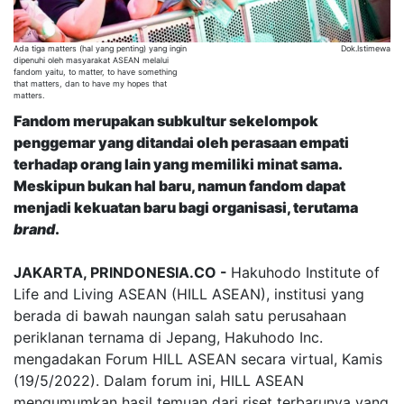
Ada tiga matters (hal yang penting) yang ingin
Dok.Istimewa
dipenuhi oleh masyarakat ASEAN melalui
fandom yaitu, to matter, to have something
that matters, dan to have my hopes that
matters.
Fandom merupakan subkultur sekelompok
penggemar yang ditandai oleh perasaan empati
terhadap orang lain yang memiliki minat sama.
Meskipun bukan hal baru, namun fandom dapat
menjadi kekuatan baru bagi organisasi, terutama
brand
.
JAKARTA, PRINDONESIA.CO -
Hakuhodo Institute of
Life and Living ASEAN (HILL ASEAN), institusi yang
berada di bawah naungan salah satu perusahaan
periklanan ternama di Jepang, Hakuhodo Inc.
mengadakan Forum HILL ASEAN secara virtual, Kamis
(19/5/2022). Dalam forum ini, HILL ASEAN
mengumumkan hasil temuan dari riset terbarunya yang