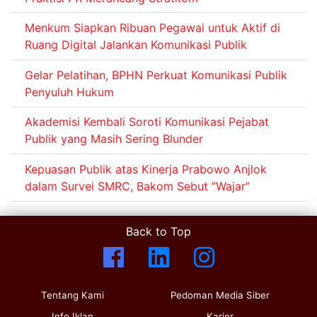
Menkum Siapkan Ribuan Pegawai untuk Aktif di
Ruang Digital Jalankan Komunikasi Publik
Gelar Pelatihan, BPHN Perkuat Komunikasi Publik
Penyuluh Hukum
Akademisi Kembali Soroti Komunikasi Pejabat
Publik yang Masih Sering Blunder
Kepuasan Publik atas Kinerja Prabowo Anjlok
dalam Survei SMRC, Bakom Sebut “Wajar”
Back to Top
Tentang Kami
Pedoman Media Siber
Info Iklan
Karier