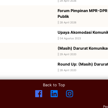
||
29 April 2026
Forum Pimpinan MPR-DPR 
Publik
||
28 April 2026
Upaya Akomodasi Komunika
||
04 Agustus 2023
(Masih) Darurat Komunikas
||
29 April 2020
Round Up: (Masih) Darura
||
28 April 2020
Back to Top
Pe