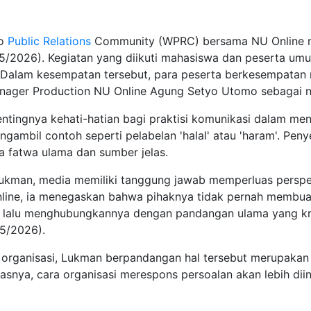
go
Public Relations
Community (WPRC) bersama NU Online 
/5/2026). Kegiatan yang diikuti mahasiswa dan peserta umu
 Dalam kesempatan tersebut, para peserta berkesempatan
ager Production NU Online Agung Setyo Utomo sebagai n
ngnya kehati-hatian bagi praktisi komunikasi dalam meng
engambil contoh seperti pelabelan 'halal' atau 'haram'. Pe
 fatwa ulama dan sumber jelas.
ukman, media memiliki tanggung jawab memperluas perspekt
line, ia menegaskan bahwa pihaknya tidak pernah membua
, lalu menghubungkannya dengan pandangan ulama yang kred
/5/2026).
 organisasi, Lukman berpandangan hal tersebut merupakan 
snya, cara organisasi merespons persoalan akan lebih dii