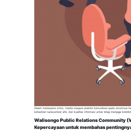
Dalam merespons krisis, media maupun praktisi komunikasi pada umumnya har
kehadiran narasumber ahli, dan kualitas informasi untuk tetap menjaga kredibi
Walisongo Public Relations Community (
Kepercayaan untuk membahas pentingnya st