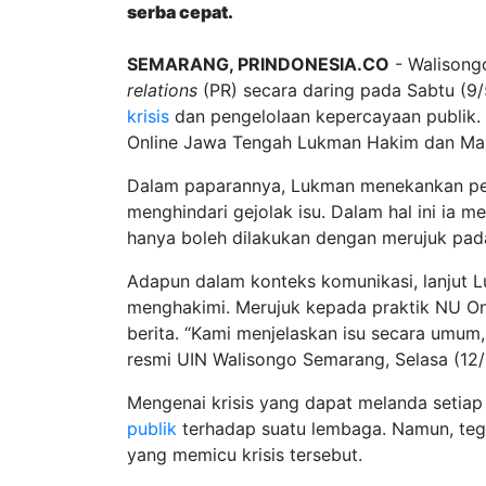
serba cepat.
SEMARANG, PRINDONESIA.CO
- Walison
relations
(PR) secara daring pada Sabtu (9
krisis
dan pengelolaan kepercayaan publik.
Online Jawa Tengah Lukman Hakim dan Man
Dalam paparannya, Lukman menekankan penti
menghindari gejolak isu. Dalam hal ini ia m
hanya boleh dilakukan dengan merujuk pada
Adapun dalam konteks komunikasi, lanjut L
menghakimi. Merujuk kepada praktik NU On
berita. “Kami menjelaskan isu secara umum
resmi UIN Walisongo Semarang, Selasa (12
Mengenai krisis yang dapat melanda setiap
publik
terhadap suatu lembaga. Namun, tega
yang memicu krisis tersebut.