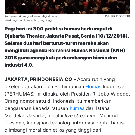
Kemajuan teknologi informasi digital harus
Dok. PR INDONESIA
diimbangi moral dan etika yang tinggi.
Pagi hari ini 300 praktisi humas berkumpul di
Djakarta Theater, Jakarta Pusat, Senin (10/12/2018).
Selama dua hari berturut-turut mereka akan
mengikuti agenda Konvensi Humas Nasional (KNH)
2018 guna mengikuti perkembangan bisnis dan
industri 4.0.
JAKARTA, PRINDONESIA.CO –
Acara rutin yang
diselenggarakan oleh Perhimpunan
Humas
Indonesia
(PERHUMAS) ini dibuka oleh Presiden RI Joko Widodo.
Orang nomor satu di Indonesia itu memberikan
pengarahan kepada ratusan
humas
dari Istana
Merdeka, Jakarta, melalui
live streaming
. Menurut
Presiden, kemajuan teknologi informasi digital harus
diimbangi moral dan etika yang tinggi dari