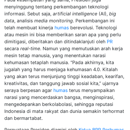
menyinggung tentang perkembangan teknologi
informasi. Sebut saja,
artificial intelligence
(AI),
big
data
, analisis
media monitoring
. Perkembangan ini
telah membuat kinerja
humas
berevolusi. Teknologi
atau mesin ini bisa memberikan saran apa yang perlu
dimitigasi, diberitakan dan ditindaklanjuti oleh
PR
secara
real-time
. Namun yang memutuskan arah kerja
mesin tetap manusia, yang menentukan narasi
kehumasan tetaplah manusia. “Pada akhirnya, kita
jugalah yang harus menjaga kehumasan 4.0. Kitalah
yang akan terus menjunjung tinggi keadaban, kearifan,
kreativitas, dan tanggung jawab sosial kita,” ujarnya
seraya berpesan agar
humas
terus menyampaikan
narasi yang mencerdaskan bangsa, menginspirasi,
mengedepankan berkolabolasi, sehingga reputasi
Indonesia di mata rakyat dan dunia semakin terhormat
dan bermartabat.
Pernyataan Presiden diamini oleh
Ketua BPP Perhumas