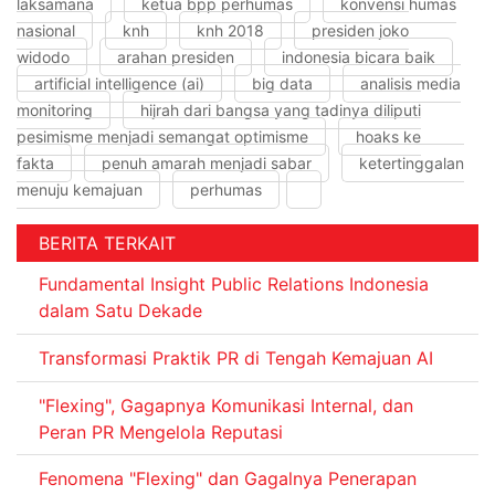
laksamana
ketua bpp perhumas
konvensi humas
nasional
knh
knh 2018
presiden joko
widodo
arahan presiden
indonesia bicara baik
artificial intelligence (ai)
big data
analisis media
monitoring
hijrah dari bangsa yang tadinya diliputi
pesimisme menjadi semangat optimisme
hoaks ke
fakta
penuh amarah menjadi sabar
ketertinggalan
menuju kemajuan
perhumas
BERITA TERKAIT
Fundamental Insight Public Relations Indonesia
dalam Satu Dekade
Transformasi Praktik PR di Tengah Kemajuan AI
"Flexing", Gagapnya Komunikasi Internal, dan
Peran PR Mengelola Reputasi
Fenomena "Flexing" dan Gagalnya Penerapan