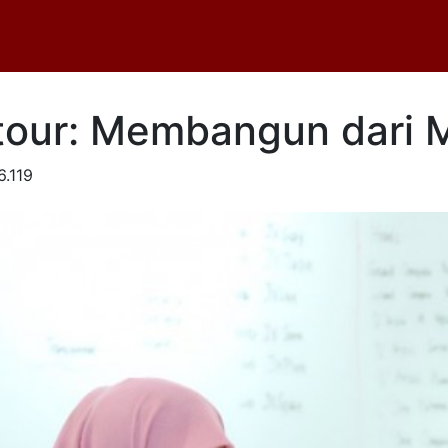
ktour: Membangun dari 
6.119