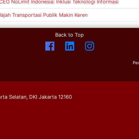
EO NoLimit Indonesia: Inklusi Teknologi Informasi
ajah Transportasi Publik Makin Keren
Back to Top
Pe
rta Selatan, DKI Jakarta 12160