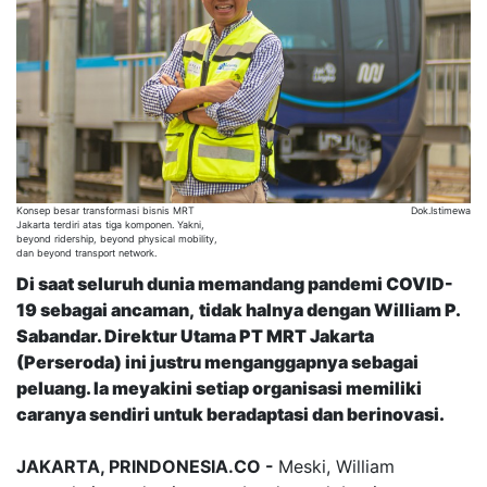
Konsep besar transformasi bisnis MRT
Dok.Istimewa
Jakarta terdiri atas tiga komponen. Yakni,
beyond ridership, beyond physical mobility,
dan beyond transport network.
Di saat seluruh dunia memandang pandemi COVID-
19 sebagai ancaman
,
t
idak halnya dengan William P.
Sabandar. Direktur Utama
PT MRT Jakarta
(Perseroda)
ini justru menganggapnya sebagai
peluang. Ia meyakini setiap organisasi memiliki
caranya sendiri untuk beradaptasi dan berinovasi.
JAKARTA, PRINDONESIA.CO -
Meski, William