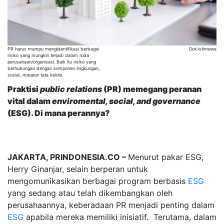
PR harus mampu mengidentifikasi berbagai
Dok.Istimewa
risiko yang mungkin terjadi dalam roda
perusahaan/organisasi. Baik itu risiko yang
berhubungan dengan komponen lingkungan,
sosial, maupun tata kelola.
Praktisi
public relations
(PR) memegang peranan
vital dalam
enviromental, social, and governance
(ESG). Di mana perannya?
JAKARTA, PRINDONESIA.CO –
Menurut pakar ESG,
Herry Ginanjar, selain berperan untuk
mengomunikasikan berbagai program berbasis
ESG
yang sedang atau telah dikembangkan oleh
perusahaannya, keberadaan PR menjadi penting dalam
ESG
apabila mereka memiliki inisiatif. Terutama, dalam