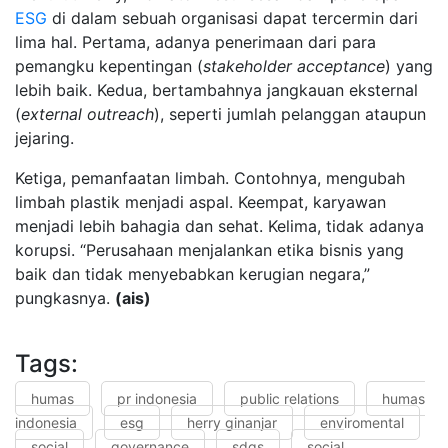
ESG
di dalam sebuah organisasi dapat tercermin dari
lima hal. Pertama, adanya penerimaan dari para
pemangku kepentingan (
stakeholder acceptance
) yang
lebih baik. Kedua, bertambahnya jangkauan eksternal
(
external outreach
), seperti jumlah pelanggan ataupun
jejaring.
Ketiga, pemanfaatan limbah. Contohnya, mengubah
limbah plastik menjadi aspal. Keempat, karyawan
menjadi lebih bahagia dan sehat. Kelima, tidak adanya
korupsi. “Perusahaan menjalankan etika bisnis yang
baik dan tidak menyebabkan kerugian negara,”
pungkasnya.
(ais)
Tags:
humas
pr indonesia
public relations
humas
indonesia
esg
herry ginanjar
enviromental
social
governance
sdgs
social