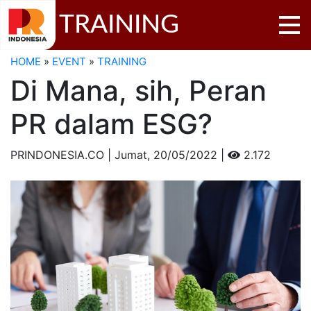
TRAINING
HOME
»
EVENT
»
TRAINING
Di Mana, sih, Peran
PR dalam ESG?
PRINDONESIA.CO | Jumat,
20/05/2022 |
2.172