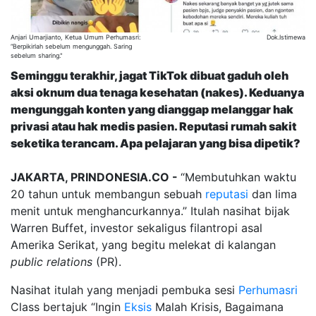
Anjari Umarjianto, Ketua Umum Perhumasri:
Dok.Istimewa
“Berpikirlah sebelum mengunggah. Saring
sebelum sharing."
Seminggu terakhir, jagat TikTok dibuat gaduh oleh
aksi oknum dua tenaga kesehatan (nakes). Keduanya
mengunggah konten yang dianggap melanggar hak
privasi atau hak medis pasien. Reputasi rumah sakit
seketika terancam. Apa pelajaran yang bisa dipetik?
JAKARTA, PRINDONESIA.CO -
“Membutuhkan waktu
20 tahun untuk membangun sebuah
reputasi
dan lima
menit untuk menghancurkannya.” Itulah nasihat bijak
Warren Buffet, investor sekaligus filantropi asal
Amerika Serikat, yang begitu melekat di kalangan
public relations
(PR).
Nasihat itulah yang menjadi pembuka sesi
Perhumasri
Class bertajuk “Ingin
Eksis
Malah Krisis, Bagaimana