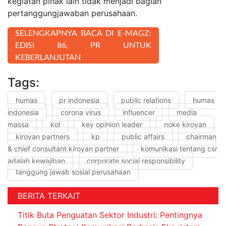
kegiatan pihak lain tidak menjadi bagian
pertanggungjawaban perusahaan.
SELENGKAPNYA BACA DI E-MAGZ:
EDISI 86, PR UNTUK
KEBERLANJUTAN
Tags:
humas
pr indonesia
public relations
humas
indonesia
corona virus
influencer
media
massa
kol
key opinion leader
noke kiroyan
kiroyan partners
kp
public affairs
chairman
& chief consultant kiroyan partner
komunikasi tentang csr
adalah kewajiban
corporate social responsibility
tanggung jawab sosial perusahaan
BERITA TERKAIT
Titik Buta Penguatan Sektor Industri: Pentingnya