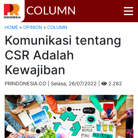
COLUMN
HOME
»
OPINION
»
COLUMN
Komunikasi tentang
CSR Adalah
Kewajiban
PRINDONESIA.CO | Selasa,
26/07/2022 |
2.282