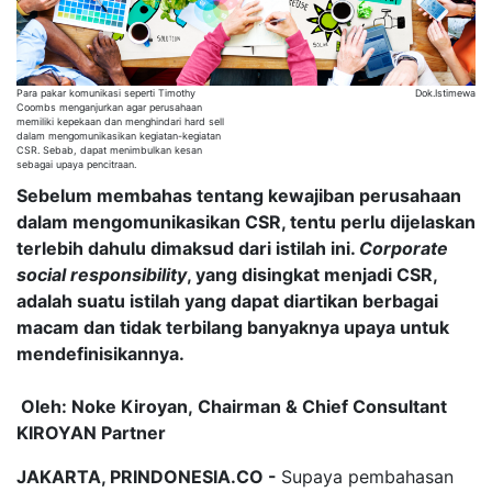
Para pakar komunikasi seperti Timothy
Dok.Istimewa
Coombs menganjurkan agar perusahaan
memiliki kepekaan dan menghindari hard sell
dalam mengomunikasikan kegiatan-kegiatan
CSR. Sebab, dapat menimbulkan kesan
sebagai upaya pencitraan.
Sebelum membahas tentang kewajiban perusahaan
dalam mengomunikasikan CSR, tentu perlu dijelaskan
terlebih dahulu dimaksud dari istilah ini.
Corporate
social responsibility
, yang disingkat menjadi CSR,
adalah suatu istilah yang dapat diartikan berbagai
macam dan tidak terbilang banyaknya upaya untuk
mendefinisikannya.
Oleh: Noke Kiroyan, Chairman & Chief Consultant
KIROYAN Partner
JAKARTA, PRINDONESIA.CO -
Supaya pembahasan