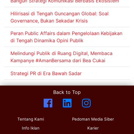
Bangun Strategi Komunikasi Berbasis Ekosistem
Hilirisasi di Tengah Guncangan Global: Soal
Governance, Bukan Sekadar Krisis
Peran Public Affairs dalam Pengelolaan Kebijakan
di Tengah Dinamika Opini Publik
Melindungi Publik di Ruang Digital, Membaca
Kampanye #AmanBersama dari Bea Cukai
Strategi PR di Era Bawah Sadar
Back to Top
Tentang Kami
Pedoman Media Siber
Info Iklan
Karier