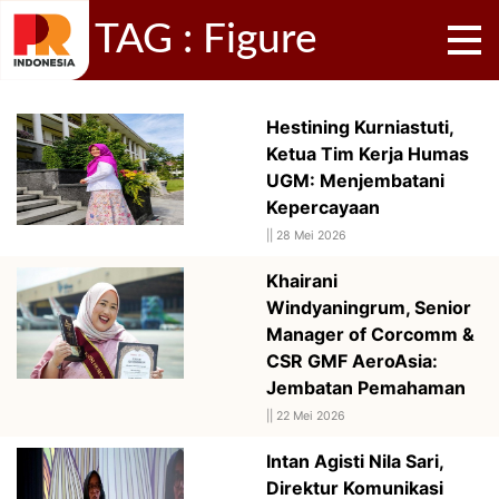
TAG : Figure
Hestining Kurniastuti,
Ketua Tim Kerja Humas
UGM: Menjembatani
Kepercayaan
||
28 Mei 2026
Khairani
Windyaningrum, Senior
Manager of Corcomm &
CSR GMF AeroAsia:
Jembatan Pemahaman
||
22 Mei 2026
Intan Agisti Nila Sari,
Direktur Komunikasi