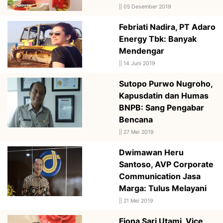
||
05 Desember 2019
Febriati Nadira, PT Adaro
Energy Tbk: Banyak
Mendengar
||
14 Juni 2019
Sutopo Purwo Nugroho,
Kapusdatin dan Humas
BNPB: Sang Pengabar
Bencana
||
27 Mei 2019
Dwimawan Heru
Santoso, AVP Corporate
Communication Jasa
Marga: Tulus Melayani
||
21 Mei 2019
Fiona Sari Utami, Vice