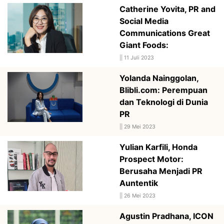
Catherine Yovita, PR and
Social Media
Communications Great
Giant Foods:
||
11 Juli 2023
Yolanda Nainggolan,
Blibli.com: Perempuan
dan Teknologi di Dunia
PR
||
29 Mei 2023
Yulian Karfili, Honda
Prospect Motor:
Berusaha Menjadi PR
Auntentik
||
26 Mei 2023
Agustin Pradhana, ICON