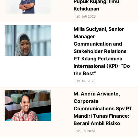
Pupuk Kujang: Ilmu
Kehidupan
||
20 Juli 2023
Milla Suciyani, Senior
Manager
Communication and
Stakeholder Relations
PT Kilang Pertamina
Internasional (KPI): “Do
the Best”
||
19 Juli 2023
M. Andra Arivianto,
Corporate
Communications Spv PT
Mandiri Tunas Finance:
Berani Ambil Risiko
||
12 Juli 2023