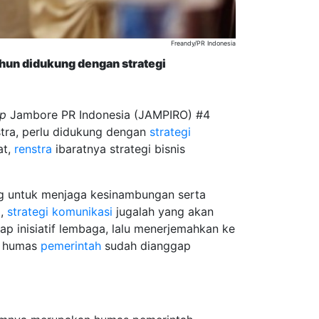
Freandy/PR Indonesia
ahun didukung dengan strategi
p
Jambore PR Indonesia (JAMPIRO) #4
tra, perlu didukung dengan
strategi
at,
renstra
ibaratnya strategi bisnis
g untuk menjaga kesinambungan serta
a,
strategi komunikasi
jugalah yang akan
ap inisiatif lembaga, lalu menerjemahkan ke
la humas
pemerintah
sudah dianggap