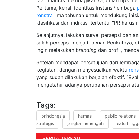
Maria lantas membagikan sejumlah tips me
Pertama, kenali identitas instansi/lembaga
renstra
lima tahunan untuk mendukung inisi
klasifikasi dan indikasi tertentu. “PR harus
Selanjutnya, lakukan survei persepsi dan an
salah persepsi menjadi benar. Berikutnya, 
ingin melakukan
branding
dan profil, menc
Setelah mendapat persetujuan dari lembag
kegiatan, dengan menyesuaikan waktu
rens
yang sudah dilakukan berjalan efektif. “Eva
mengetahui adanya perubahan persepsi ata
Tags:
prindonesia
humas
public relations
strategis
jangka menengah
satu hingg
BERITA TERKAIT