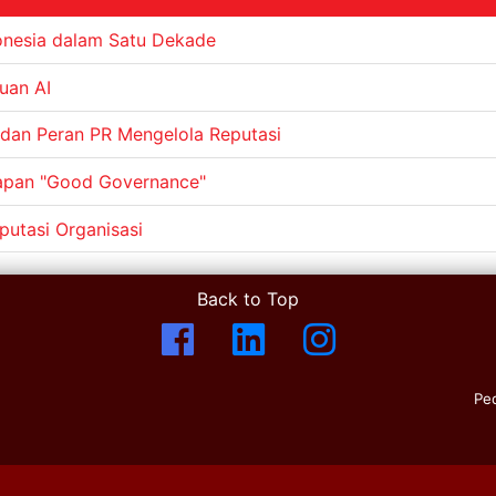
donesia dalam Satu Dekade
uan AI
, dan Peran PR Mengelola Reputasi
rapan "Good Governance"
putasi Organisasi
Back to Top
Pe