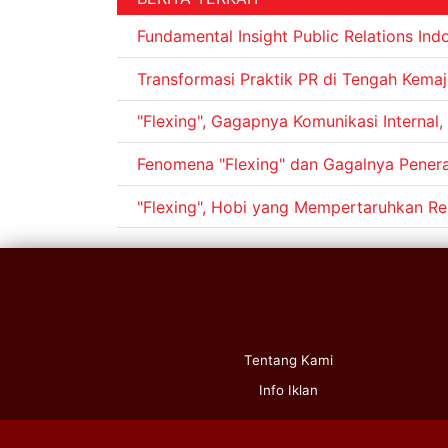
Fundamental Insight Public Relations In
Transformasi Praktik PR di Tengah Kemaj
"Flexing", Gagapnya Komunikasi Internal
Fenomena "Flexing" dan Gagalnya Pene
"Flexing", Hobi yang Mempertaruhkan Re
Tentang Kami
Info Iklan