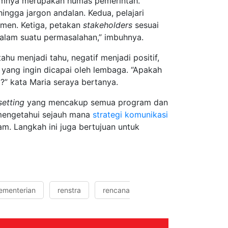
mnya merupakan humas pemerintah.
 hingga jargon andalan. Kedua, pelajari
men. Ketiga, petakan
stakeholders
sesuai
alam suatu permasalahan,” imbuhnya.
ahu menjadi tahu, negatif menjadi positif,
 yang ingin dicapai oleh lembaga. “Apakah
ri?” kata Maria seraya bertanya.
etting
yang mencakup semua program dan
 mengetahui sejauh mana
strategi komunikasi
am. Langkah ini juga bertujuan untuk
ementerian
renstra
rencana