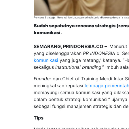
Rencana Strategis (Renstra) lembaga pemerintah perlu didukung dengan strat
Sudah sepatutnya rencana strategis (rens
komunikasi.
SEMARANG, PRINDONESIA.CO –
Menurut 
yang diselenggarakan
PR INDONESIA
di Se
komunikasi
yang juga matang,” katanya. “Ha
sekaligus
institutional branding
,” imbuh sal
F
ounder
dan Chief of Training Merdi Intar S
meningkatkan reputasi
lembaga
pemerinta
memayungi semua komunikasi yang dilaks
dalam bentuk strategi komunikasi,” ujarnya
sebagai fungsi manajemen strategis dan de
Tips