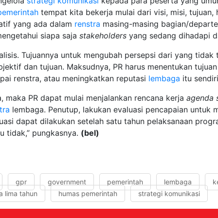
ngelola
strategi komunikasi
kepada para peserta yang umu
pemerintah
tempat kita bekerja mulai dari visi, misi, tujuan,
atif yang ada dalam
renstra
masing-masing bagian/departe
 mengetahui siapa saja
stakeholders
yang sedang dihadapi d
alisis. Tujuannya untuk mengubah persepsi dari yang tidak t
objektif dan tujuan. Maksudnya, PR harus menentukan tujuan
apai renstra, atau meningkatkan reputasi
lembaga
itu sendi
a, maka PR dapat mulai menjalankan rencana kerja
agenda s
tra
lembaga. Penutup, lakukan evaluasi pencapaian untuk
luasi dapat dilakukan setelah satu tahun pelaksanaan progr
u tidak,” pungkasnya.
(bel)
gpr
government
pemerintah
lembaga
k
a lima tahun
humas pemerintah
strategi komunikasi