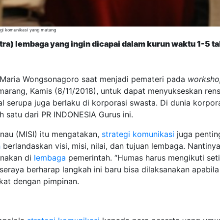
egi komunikasi yang matang
tra) lembaga yang ingin dicapai dalam kurun waktu 1-5 t
Maria Wongsonagoro saat menjadi pemateri pada
worksho
marang, Kamis (8/11/2018), untuk dapat menyukseskan rens
l serupa juga berlaku di korporasi swasta. Di dunia korpor
ah satu dari PR INDONESIA Gurus ini.
inau (MISI) itu mengatakan,
strategi komunikasi
juga pentin
h
berlandaskan visi, misi, nilai, dan tujuan lembaga. Nantiny
anakan di
lembaga
pemerintah. “Humas harus mengikuti seti
 seraya berharap langkah ini baru bisa dilaksanakan apabi
kat dengan pimpinan.