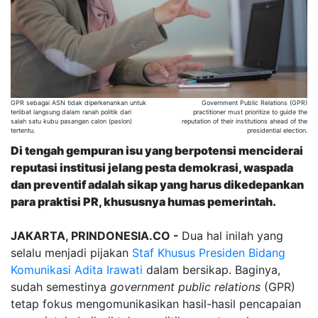
GPR sebagai ASN tidak diperkenankan untuk
Government Public Relations (GPR)
terlibat langsung dalam ranah politik dari
practitioner must prioritize to guide the
salah satu kubu pasangan calon (paslon)
reputation of their institutions ahead of the
tertentu.
presidential election.
Di tengah gempuran isu yang berpotensi menciderai
reputasi institusi jelang pesta demokrasi, waspada
dan preventif adalah sikap yang harus dikedepankan
para praktisi PR, khususnya humas pemerintah.
JAKARTA, PRINDONESIA.CO -
Dua hal inilah yang
selalu menjadi pijakan
Staf Khusus Presiden Bidang
Komunikasi
Adita Irawati
dalam bersikap. Baginya,
sudah semestinya
government public relations
(GPR)
tetap fokus mengomunikasikan hasil-hasil pencapaian