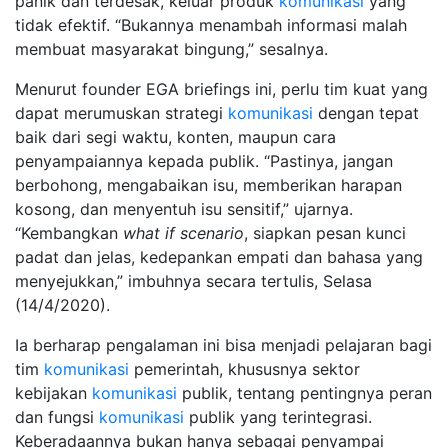
panik dan terdesak, keluar produk
komunikasi
yang
tidak efektif. “Bukannya menambah informasi malah
membuat masyarakat bingung,” sesalnya.
Menurut founder EGA briefings ini, perlu tim kuat yang
dapat merumuskan strategi
komunikasi
dengan tepat
baik dari segi waktu, konten, maupun cara
penyampaiannya kepada publik. “Pastinya, jangan
berbohong, mengabaikan isu, memberikan harapan
kosong, dan menyentuh isu sensitif,” ujarnya.
“Kembangkan
what
if
scenario
, siapkan pesan kunci
padat dan jelas, kedepankan empati dan bahasa yang
menyejukkan,” imbuhnya secara tertulis, Selasa
(14/4/2020).
Ia berharap pengalaman ini bisa menjadi pelajaran bagi
tim
komunikasi
pemerintah, khususnya sektor
kebijakan
komunikasi
publik, tentang pentingnya peran
dan fungsi
komunikasi
publik yang terintegrasi.
Keberadaannya bukan hanya sebagai penyampai