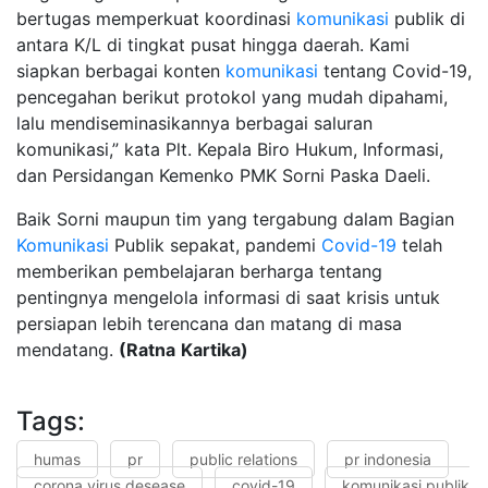
bertugas memperkuat koordinasi
komunikasi
publik di
antara K/L di tingkat pusat hingga daerah. Kami
siapkan berbagai konten
komunikasi
tentang Covid-19,
pencegahan berikut protokol yang mudah dipahami,
lalu mendiseminasikannya berbagai saluran
komunikasi,” kata Plt. Kepala Biro Hukum, Informasi,
dan Persidangan Kemenko PMK Sorni Paska Daeli.
Baik Sorni maupun tim yang tergabung dalam Bagian
Komunikasi
Publik sepakat, pandemi
Covid-19
telah
memberikan pembelajaran berharga tentang
pentingnya mengelola informasi di saat krisis untuk
persiapan lebih terencana dan matang di masa
mendatang.
(Ratna
Kartika)
Tags:
humas
pr
public relations
pr indonesia
corona virus desease
covid-19
komunikasi publik