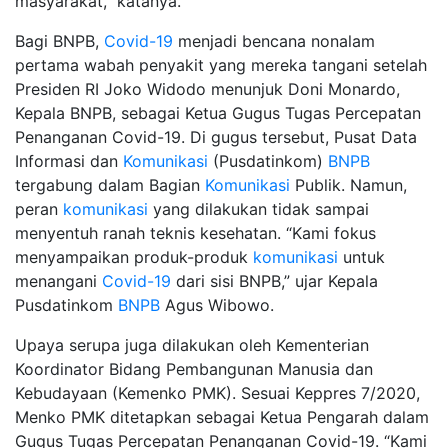
masyarakat,” katanya.
Bagi BNPB,
Covid-19
menjadi bencana nonalam
pertama wabah penyakit yang mereka tangani setelah
Presiden RI Joko Widodo menunjuk Doni Monardo,
Kepala BNPB, sebagai Ketua Gugus Tugas Percepatan
Penanganan Covid-19. Di gugus tersebut, Pusat Data
Informasi dan
Komunikasi
(Pusdatinkom)
BNPB
tergabung dalam Bagian
Komunikasi
Publik. Namun,
peran
komunikasi
yang dilakukan tidak sampai
menyentuh ranah teknis kesehatan. “Kami fokus
menyampaikan produk-produk
komunikasi
untuk
menangani
Covid-19
dari sisi BNPB,” ujar Kepala
Pusdatinkom
BNPB
Agus Wibowo.
Upaya serupa juga dilakukan oleh Kementerian
Koordinator Bidang Pembangunan Manusia dan
Kebudayaan (Kemenko PMK). Sesuai Keppres 7/2020,
Menko PMK ditetapkan sebagai Ketua Pengarah dalam
Gugus Tugas Percepatan Penanganan Covid-19. “Kami