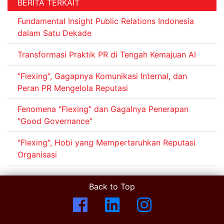
BERITA TERKAIT
Fundamental Insight Public Relations Indonesia
dalam Satu Dekade
Transformasi Praktik PR di Tengah Kemajuan AI
"Flexing", Gagapnya Komunikasi Internal, dan
Peran PR Mengelola Reputasi
Fenomena "Flexing" dan Gagalnya Penerapan
"Good Governance"
"Flexing", Hobi yang Mempertaruhkan Reputasi
Organisasi
Back to Top