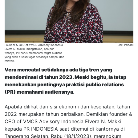
Founder & CEO of VMCS Advisory Indonesia
Dok. Pribadi
Elvera N. Makki, mengatakan, apa pun
trennya, PR harus memahami target audiens
yang akan disasar agar pesannya sampai dan
relevan.
Vera mencatat setidaknya ada tiga tren yang
mendominasi di tahun 2023. Meski begitu, ia tetap
menekankan pentingnya praktisi public relations
(PR) memahami audiensnya.
Apabila dilihat dari sisi ekonomi dan kesehatan, tahun
2022 merupakan tahun perbaikan. Demikian founder &
CEO of VMCS Advisory Indonesia Elvera N. Makki
kepada PR INDONESIA saat ditemui di kantornya di
Tangerang Selatan, Rabu (18/1/2023), merangkum