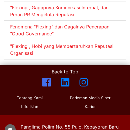
"Flexing", Gagapnya Komunikasi Internal, dan
Peran PR Mengelola Reputasi
Fenomena "Flexing" dan Gagalnya Penerapan
"Good Governance"
"Flexing", Hobi yang Mempertaruhkan Reputasi
Organisasi
Back to Top
Tentang Kami
Pedoman Media Siber
Info Iklan
Karier
Panglima Polim No. 55 Pulo, Kebayoran Baru