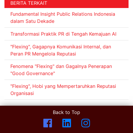
BERITA TERKAIT
Fundamental Insight Public Relations Indonesia
dalam Satu Dekade
Transformasi Praktik PR di Tengah Kemajuan AI
"Flexing", Gagapnya Komunikasi Internal, dan
Peran PR Mengelola Reputasi
Fenomena "Flexing" dan Gagalnya Penerapan
"Good Governance"
"Flexing", Hobi yang Mempertaruhkan Reputasi
Organisasi
Back to Top