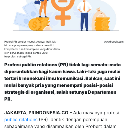
Profesi PR gender neutral. Artinya, baik laki-
www.freepik.com
laki maupun perempuan, selama memiliki
kompetensi dan kemampuan yang dibutuhkan
oleh perusahaan, maka pantas untuk
berprofesi sebagai PR.
Profesi public relations (PR) tidak lagi semata-mata
diperuntukkan bagi kaum hawa. Laki-laki juga mulai
tertarik menekuni ilmu komunikasi. Bahkan, saat ini
mulai banyak pria yang menempati posisi-posisi
strategis di organisasi, salah satunya Departemen
PR.
JAKARTA, PRINDONESIA.CO –
Ada masanya profesi
public relations
(PR) identik dengan perempuan
sebagaimana yang disampaikan oleh Probert dalam