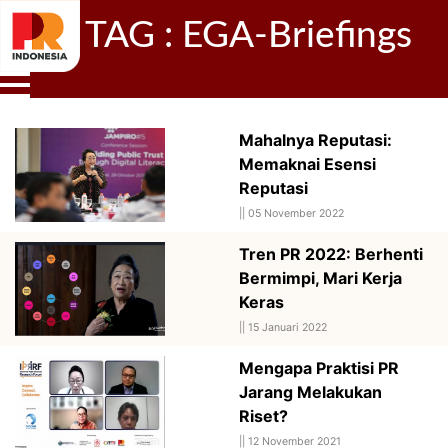
TAG : EGA-Briefings
Mahalnya Reputasi:
Memaknai Esensi
Reputasi
||
05 November 2022
Tren PR 2022: Berhenti
Bermimpi, Mari Kerja
Keras
||
15 Januari 2022
Mengapa Praktisi PR
Jarang Melakukan
Riset?
||
12 November 2021