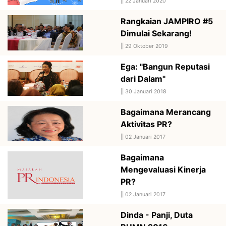
||
22 Januari 2020
Rangkaian JAMPIRO #5
Dimulai Sekarang!
||
29 Oktober 2019
Ega: "Bangun Reputasi
dari Dalam"
||
30 Januari 2018
Bagaimana Merancang
Aktivitas PR?
||
02 Januari 2017
Bagaimana
Mengevaluasi Kinerja
PR?
||
02 Januari 2017
Dinda - Panji, Duta