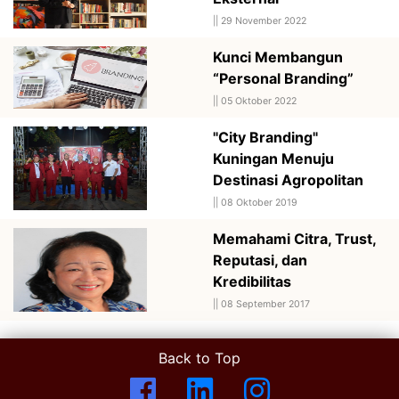
||
29 November 2022
Kunci Membangun
“Personal Branding”
||
05 Oktober 2022
"City Branding"
Kuningan Menuju
Destinasi Agropolitan
||
08 Oktober 2019
Memahami Citra, Trust,
Reputasi, dan
Kredibilitas
||
08 September 2017
Back to Top