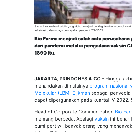
Strategi komunikasi publik yang efektif menjadi penting, bahkan menjadi sala
vaksinasi dalam upaya pencegahan pandemi COVID-19.
Bio Farma menjadi salah satu perusahaan 
dari pandemi melalui pengadaan vaksin 
1890 itu.
JAKARTA, PRINDONESIA.CO -
Hingga akhi
menandakan dimulainya
program nasional 
Molekular (LBM) Eijkman
sebagai penyedia 
dapat dipergunakan pada kuartal IV 2022. S
Head of Corporate Communication
Bio Fa
memang berbeda. Apalagi
vaksin
ini benar
bumi pertiwi, banyak orang yang menanyak