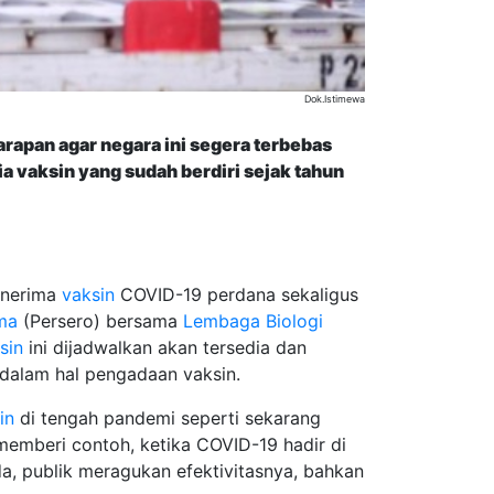
Dok.Istimewa
rapan agar negara ini segera terbebas
a vaksin yang sudah berdiri sejak tahun
enerima
vaksin
COVID-19 perdana sekaligus
ma
(Persero) bersama
Lembaga Biologi
sin
ini dijadwalkan akan tersedia dan
n dalam hal pengadaan vaksin.
in
di tengah pandemi seperti sekarang
memberi contoh, ketika COVID-19 hadir di
a, publik meragukan efektivitasnya, bahkan