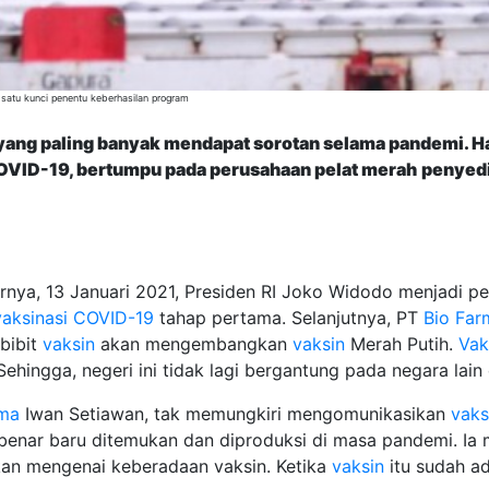
h satu kunci penentu keberhasilan program
yang paling banyak mendapat sorotan selama pandemi. Ha
COVID-19, bertumpu pada perusahaan pelat merah
penyedi
rnya, 13 Januari 2021, Presiden RI Joko Widodo menjadi p
vaksinasi COVID-19
tahap pertama. Selanjutnya, PT
Bio Far
bibit
vaksin
akan mengembangkan
vaksin
Merah Putih.
Vak
ehingga, negeri ini tidak lagi bergantung pada negara lai
rma
Iwan Setiawan, tak memungkiri mengomunikasikan
vaks
-benar baru ditemukan dan diproduksi di masa pandemi. Ia 
an mengenai keberadaan vaksin. Ketika
vaksin
itu sudah ad