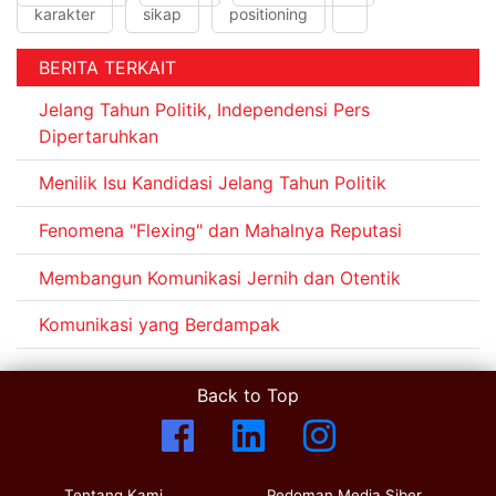
karakter
sikap
positioning
BERITA TERKAIT
Jelang Tahun Politik, Independensi Pers
Dipertaruhkan
Menilik Isu Kandidasi Jelang Tahun Politik
Fenomena "Flexing" dan Mahalnya Reputasi
Membangun Komunikasi Jernih dan Otentik
Komunikasi yang Berdampak
Back to Top
Tentang Kami
Pedoman Media Siber