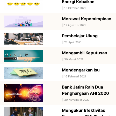
Energi Kebaikan
||
13 Oktober 2021
Merawat Kepemimpinan
||
12 Agustus 2021
Pembelajar Ulung
||
23 April 2021
Mengambil Keputusan
||
30 Maret 2021
Mendengarkan Isu
||
16 Februari 2021
Bank Jatim Raih Dua
Penghargaan AHI 2020
||
30 November 2020
Mengukur Efektivitas