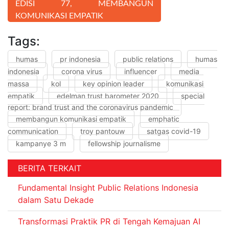
EDISI 77, MEMBANGUN
KOMUNIKASI EMPATIK
Tags:
humas
pr indonesia
public relations
humas
indonesia
corona virus
influencer
media
massa
kol
key opinion leader
komunikasi
empatik
edelman trust barometer 2020
special
report: brand trust and the coronavirus pandemic
membangun komunikasi empatik
emphatic
communication
troy pantouw
satgas covid-19
kampanye 3 m
fellowship journalisme
BERITA TERKAIT
Fundamental Insight Public Relations Indonesia
dalam Satu Dekade
Transformasi Praktik PR di Tengah Kemajuan AI