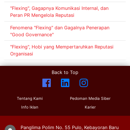
"Flexing", Gagapnya Komunikasi Internal, dan
Peran PR Mengelola Reputasi
Fenomena "Flexing" dan Gagalnya Penerapan
"Good Governance"
"Flexing", Hobi yang Mempertaruhkan Reputasi
Organisasi
Back to Top
Tentang Kami
Pedoman Media Siber
Info Iklan
Karier
Panglima Polim No. 55 Pulo, Kebayoran Baru