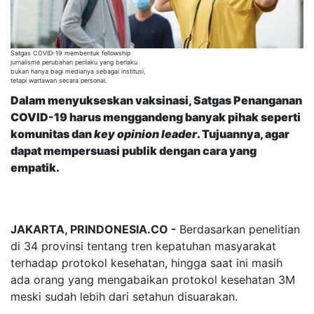
Satgas COVID-19 membentuk fellowship
jurnalisme perubahan perilaku yang berlaku
bukan hanya bagi medianya sebagai institusi,
tetapi wartawan secara personal.
Dalam menyukseskan vaksinasi, Satgas Penanganan
COVID-19 harus menggandeng banyak pihak seperti
komunitas dan
key opinion leader
. Tujuannya, agar
dapat mempersuasi publik dengan cara yang
empatik.
JAKARTA, PRINDONESIA.CO -
Berdasarkan penelitian
di 34 provinsi tentang tren kepatuhan masyarakat
terhadap protokol kesehatan, hingga saat ini masih
ada orang yang mengabaikan protokol kesehatan 3M
meski sudah lebih dari setahun disuarakan.