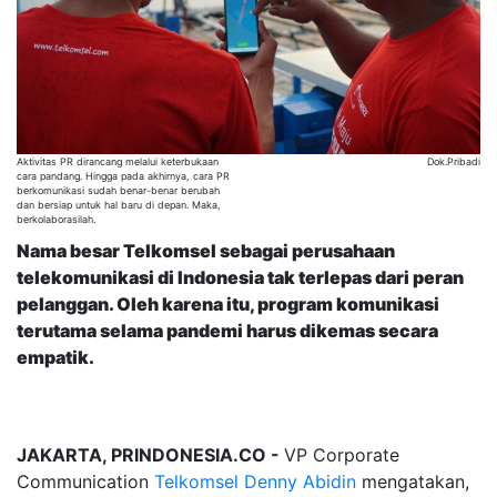
Aktivitas PR dirancang melalui keterbukaan
Dok.Pribadi
cara pandang. Hingga pada akhirnya, cara PR
berkomunikasi sudah benar-benar berubah
dan bersiap untuk hal baru di depan. Maka,
berkolaborasilah.
Nama besar
Telkomsel sebagai perusahaan
telekomunikasi di Indonesia tak terlepas dari peran
pelanggan. Oleh karena itu, program komunikasi
terutama selama pandemi harus dikemas secara
empatik.
JAKARTA, PRINDONESIA.CO -
VP Corporate
Communication
Telkomsel
Denny Abidin
mengatakan,