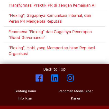
Transformasi Praktik PR di Tengah Kemajuan AI
"Flexing", Gagapnya Komunikasi Internal, dan
Peran PR Mengelola Reputasi
Fenomena "Flexing" dan Gagalnya Penerapan
"Good Governance"
"Flexing", Hobi yang Mempertaruhkan Reputasi
Organisasi
Back to Top
Tentang Kami
Pedoman Media Siber
Info Iklan
Karier