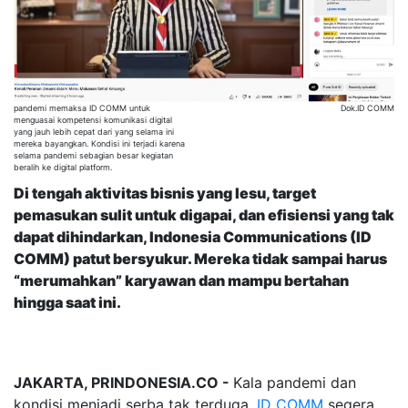
pandemi memaksa ID COMM untuk
Dok.ID COMM
menguasai kompetensi komunikasi digital
yang jauh lebih cepat dari yang selama ini
mereka bayangkan. Kondisi ini terjadi karena
selama pandemi sebagian besar kegiatan
beralih ke digital platform.
Di tengah aktivitas bisnis yang lesu, target
pemasukan sulit untuk digapai, dan efisiensi yang tak
dapat dihindarkan, Indonesia Communications (ID
COMM) patut bersyukur. Mereka tidak sampai harus
“merumahkan” karyawan dan mampu bertahan
hingga saat ini.
JAKARTA, PRINDONESIA.CO -
Kala pandemi dan
kondisi menjadi serba tak terduga,
ID COMM
segera