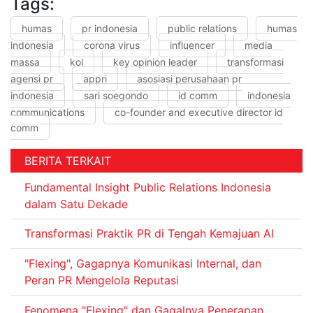
Tags:
humas
pr indonesia
public relations
humas
indonesia
corona virus
influencer
media
massa
kol
key opinion leader
transformasi
agensi pr
appri
asosiasi perusahaan pr
indonesia
sari soegondo
id comm
indonesia
communications
co-founder and executive director id
comm
BERITA TERKAIT
Fundamental Insight Public Relations Indonesia
dalam Satu Dekade
Transformasi Praktik PR di Tengah Kemajuan AI
"Flexing", Gagapnya Komunikasi Internal, dan
Peran PR Mengelola Reputasi
Fenomena "Flexing" dan Gagalnya Penerapan