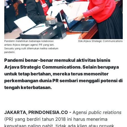
Pandemi melahirkan beberapa kolaborasi
Dok.Arjava Strategic Communications
antara Arjava dengan agensi PR yang lain.
Sesuatu yang sulit ditemukan ketika sebelum
pandemi.
Pandemi benar-benar memukul aktivitas bisnis
Arjava Strategic Communications. Selain berupaya
untuk tetap bertahan, mereka terus memonitor
perkembangan dunia PR sembari menggali potensi di
tengah keterbatasan.
JAKARTA, PRINDONESIA.CO -
Agensi
public relations
(PR) yang berdiri tahun 2018 ini harus menerima
kenyataan paling pahit, tidak ada klien atau proyek