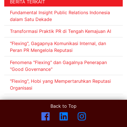
BERITA TERKAIT
Fundamental Insight Public Relations Indonesia
dalam Satu Dekade
Transformasi Praktik PR di Tengah Kemajuan AI
"Flexing", Gagapnya Komunikasi Internal, dan
Peran PR Mengelola Reputasi
Fenomena "Flexing" dan Gagalnya Penerapan
"Good Governance"
"Flexing", Hobi yang Mempertaruhkan Reputasi
Organisasi
Back to Top