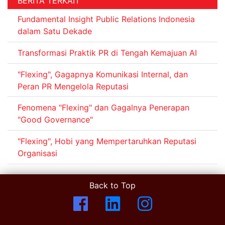
BERITA TERKAIT
Fundamental Insight Public Relations Indonesia
dalam Satu Dekade
Transformasi Praktik PR di Tengah Kemajuan AI
"Flexing", Gagapnya Komunikasi Internal, dan
Peran PR Mengelola Reputasi
Fenomena "Flexing" dan Gagalnya Penerapan
"Good Governance"
"Flexing", Hobi yang Mempertaruhkan Reputasi
Organisasi
Back to Top