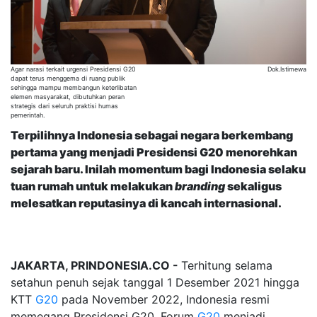
Agar narasi terkait urgensi Presidensi G20
Dok.Istimewa
dapat terus menggema di ruang publik
sehingga mampu membangun keterlibatan
elemen masyarakat, dibutuhkan peran
strategis dari seluruh praktisi humas
pemerintah.
Terpilihnya Indonesia sebagai negara berkembang
pertama yang menjadi Presidensi G20 menorehkan
sejarah baru. Inilah momentum bagi
Indonesia
selaku
tuan rumah untuk melakukan
branding
sekaligus
melesatkan reputasinya di kancah internasional.
JAKARTA, PRINDONESIA.CO -
Terhitung selama
setahun penuh sejak tanggal 1 Desember 2021 hingga
KTT
G20
pada November 2022, Indonesia resmi
memegang Presidensi G20. Forum
G20
menjadi