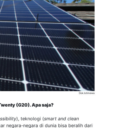
Dok.Istimewa
 Twenty (G20). Apa saja?
sibility
), teknologi (
smart and clean
gar negara-negara di dunia bisa beralih dari