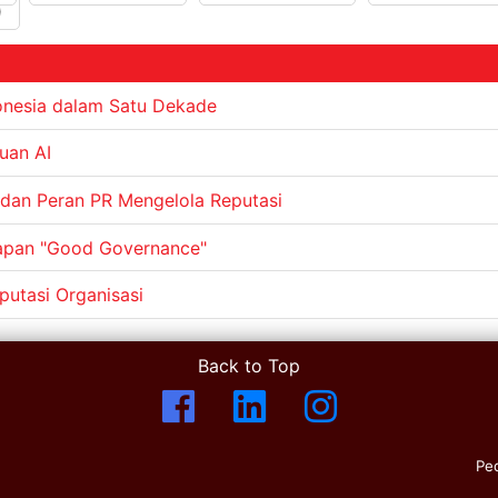
)
donesia dalam Satu Dekade
uan AI
, dan Peran PR Mengelola Reputasi
rapan "Good Governance"
putasi Organisasi
Back to Top
Pe