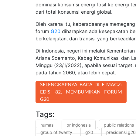
dominasi konsumsi energi fosil ke energi 
dari total konsumsi energi global.
Oleh karena itu, keberadaannya memegang 
forum
G20
diharapkan ada kesepakatan ber
berkelanjutan, dan transisi yang berkeadil
Di Indonesia, negeri ini melalui Kemente
Ariana Soemanto, Kabag Komunikasi dan La
Minggu (23/1/2022), apabila sesuai targe
pada tahun 2060, atau lebih cepat.
SELENGKAPNYA BACA DI E-MAGZ:
EDISI 82, MEMBUMIKAN FORUM
G20
Tags:
humas
pr indonesia
public relations
group of twenty
g20
presidensi g20