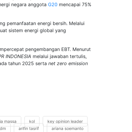
energi negara anggota
G20
mencapai 75%
g pemanfaatan energi bersih. Melalui
at sistem energi global yang
 mempercepat pengembangan EBT. Menurut
PR INDONESIA
melalui jawaban tertulis,
pada tahun 2025 serta
net zero emission
ia massa
kol
key opinion leader
sdm
arifin tasrif
ariana soemanto