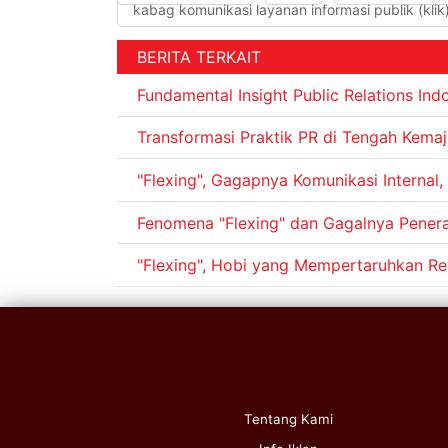
kabag komunikasi layanan informasi publik (klik
BERITA TERKAIT
Fundamental Insight Public Relations In
Transformasi Praktik PR di Tengah Kemaj
"Flexing", Gagapnya Komunikasi Internal
Fenomena "Flexing" dan Gagalnya Pene
"Flexing", Hobi yang Mempertaruhkan Re
Tentang Kami