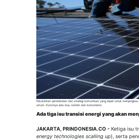
Dibutuhkan pendekatan dan strategi komunikasi yang tepat untuk menjangkau
umum. Kuncinya ada dua, konten dan konsistensi.
Ada tiga isu transisi energi yang akan m
JAKARTA, PRINDONESIA.CO -
Ketiga isu 
energy technologies scalling up
), serta pe