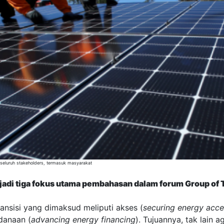
 seluruh stakeholders, termasuk masyarakat
enjadi tiga fokus utama pembahasan dalam forum Group of
transisi yang dimaksud meliputi akses (
securing energy acces
ndanaan (
advancing energy financing
). Tujuannya, tak lain a