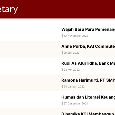
etary
Wajah Baru Para Pemena
||
10 November 2022
Anne Purba, KAI Commute
||
25 Juli 2022
Rudi As Aturridha, Bank M
||
23 Mei 2022
Ramona Harimurti, PT SMI
||
24 Januari 2022
Humas dan Literasi Keuan
||
27 Desember 2021
Dinamika KCI Membangun K