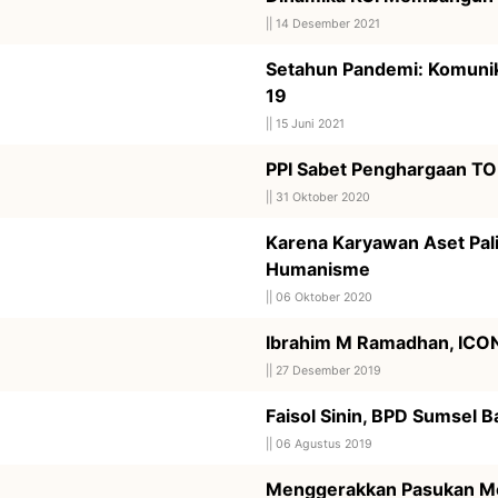
||
14 Desember 2021
Setahun Pandemi: Komunik
19
||
15 Juni 2021
PPI Sabet Penghargaan T
||
31 Oktober 2020
Karena Karyawan Aset Pal
Humanisme
||
06 Oktober 2020
Ibrahim M Ramadhan, ICO
||
27 Desember 2019
Faisol Sinin, BPD Sumsel B
||
06 Agustus 2019
Menggerakkan Pasukan M