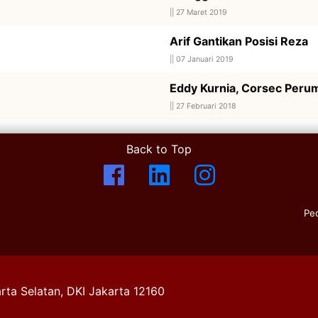
||
27 Maret 2019
Arif Gantikan Posisi Reza
||
07 Januari 2019
Eddy Kurnia, Corsec Perum
||
27 Februari 2018
Back to Top
Pe
rta Selatan, DKI Jakarta 12160