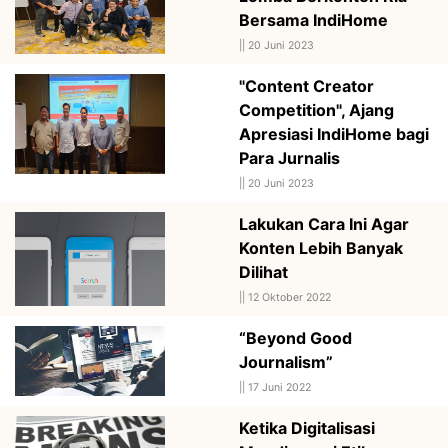
Bersama IndiHome
||
20 Juni 2023
"Content Creator
Competition", Ajang
Apresiasi IndiHome bagi
Para Jurnalis
||
20 Juni 2023
Lakukan Cara Ini Agar
Konten Lebih Banyak
Dilihat
||
12 Oktober 2022
“Beyond Good
Journalism”
||
17 Juni 2022
Ketika Digitalisasi