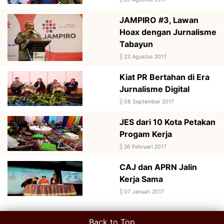
JAMPIRO #3, Lawan
Hoax dengan Jurnalisme
Tabayun
||
23 Agustus 2017
Kiat PR Bertahan di Era
Jurnalisme Digital
||
08 September 2017
JES dari 10 Kota Petakan
Progam Kerja
||
26 Februari 2017
CAJ dan APRN Jalin
Kerja Sama
||
07 Januari 2017
Back to Top