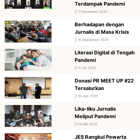
Terdampak Pandemi
||
12 November 2020
Berhadapan dengan
Jurnalis di Masa Krisis
||
16 September 2020
Literasi Digital di Tengah
Pandemi
||
11 Juli 2020
Donasi PR MEET UP #22
Tersalurkan
||
16 Juni 2020
Lika-liku Jurnalis
Meliput Pandemi
||
04 Mei 2020
JES Rangkul Pewarta