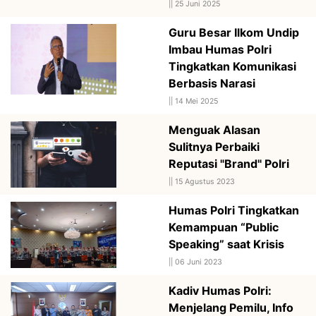
||
25 Juni 2025
Guru Besar Ilkom Undip
Imbau Humas Polri
Tingkatkan Komunikasi
Berbasis Narasi
||
14 Mei 2025
Menguak Alasan
Sulitnya Perbaiki
Reputasi "Brand" Polri
||
15 Agustus 2023
Humas Polri Tingkatkan
Kemampuan “Public
Speaking” saat Krisis
||
06 Juni 2023
Kadiv Humas Polri:
Menjelang Pemilu, Info