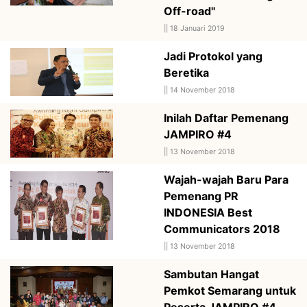
Off-road"
||
18 Januari 2019
Jadi Protokol yang
Beretika
||
14 November 2018
Inilah Daftar Pemenang
JAMPIRO #4
||
13 November 2018
Wajah-wajah Baru Para
Pemenang PR
INDONESIA Best
Communicators 2018
||
13 November 2018
Sambutan Hangat
Pemkot Semarang untuk
Peserta JAMPIRO #4